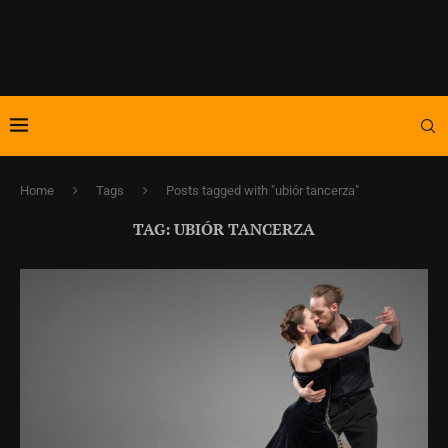
Home
Tags
Posts tagged with "ubiór tancerza"
TAG:
UBIÓR TANCERZA