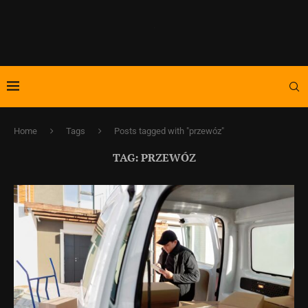
Home
Tags
Posts tagged with "przewóz"
TAG:
PRZEWÓZ