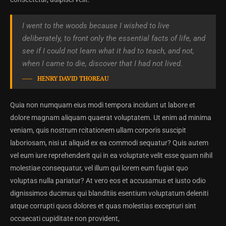
I went to the woods because I wished to live
deliberately, to front only the essential facts of life, and
see if I could not learn what it had to teach, and not,
when I came to die, discover that I had not lived.
HENRY DAVID THOREAU
Quia non numquam eius modi tempora incidunt ut labore et
dolore magnam aliquam quaerat voluptatem. Ut enim ad minima
veniam, quis nostrum rcitationem ullam corporis suscipit
laboriosam, nisi ut aliquid ex ea commodi sequatur? Quis autem
vel eum iure reprehenderit qui in ea voluptate velit esse quam nihil
molestiae consequatur, vel illum qui lorem eum fugiat quo
voluptas nulla pariatur? At vero eos et accusamus et iusto odio
dignissimos ducimus qui blanditiis esentium voluptatum deleniti
atque corrupti quos dolores et quas molestias excepturi sint
occaecati cupiditate non provident,