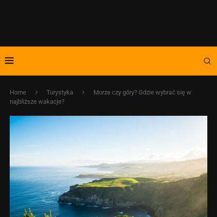
Home
Turystyka
Morze czy góry? Gdzie wybrać się w
najbliższe wakacje?