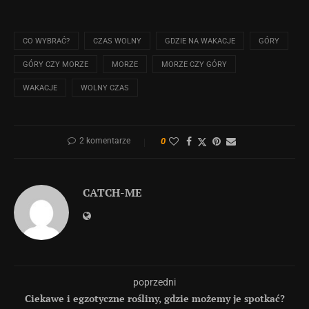
CO WYBRAĆ?
CZAS WOLNY
GDZIE NA WAKACJE
GÓRY
GÓRY CZY MORZE
MORZE
MORZE CZY GÓRY
WAKACJE
WOLNY CZAS
2 komentarze
0
CATCH-ME
poprzedni
Ciekawe i egzotyczne rośliny, gdzie możemy je spotkać?