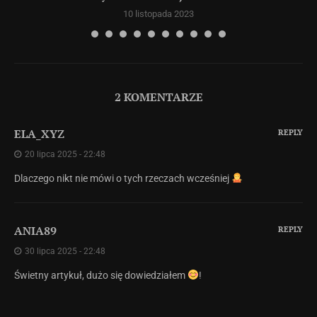
10 listopada 2023
2 KOMENTARZE
ELA_XYZ
REPLY
20 lipca 2025 - 22:48
Dlaczego nikt nie mówi o tych rzeczach wcześniej
ANIA89
REPLY
30 lipca 2025 - 22:48
Świetny artykuł, dużo się dowiedziałem
!